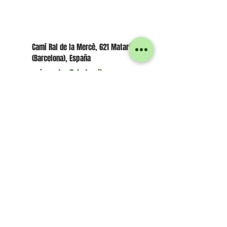
¡CONTACTA CON NOSOTROS O
VISÍTANOS!
Camí Ral de la Mercè, 621 Mataró 08302
(Barcelona), España
quimmotor@ hotmail.com
Quim:
+34 606 44 93 37
Juan: +34 667 53 08 04
WhatsApp
Juan: +34 667 53 08 04