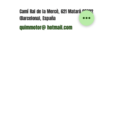
Camí Ral de la Mercè, 621 Mataró 08302
(Barcelona), España
quimmotor@ hotmail.com
Quim:
+34 606 44 93 37
Juan: +34 667 53 08 04
WhatsApp
Juan: +34 667 53 08 04